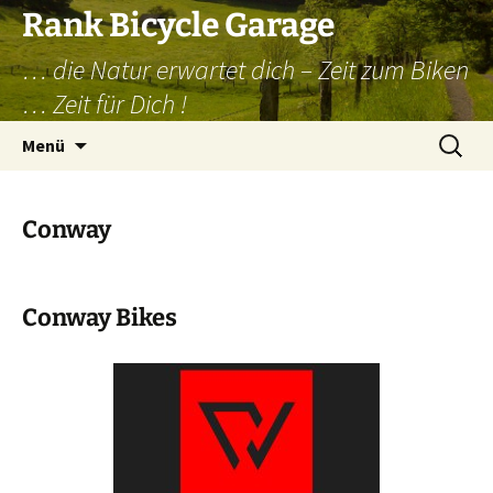
Zum
Rank Bicycle Garage
Inhalt
… die Natur erwartet dich – Zeit zum Biken
springen
… Zeit für Dich !
Suchen
Menü
nach:
Conway
Conway Bikes