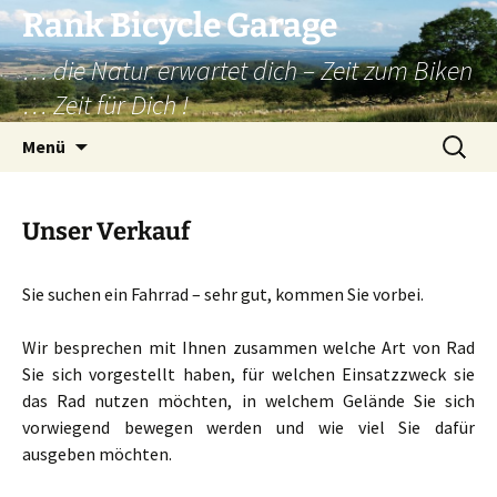
Zum
Rank Bicycle Garage
Inhalt
… die Natur erwartet dich – Zeit zum Biken
springen
… Zeit für Dich !
Suchen
Menü
nach:
Unser Verkauf
Sie suchen ein Fahrrad – sehr gut, kommen Sie vorbei.
Wir besprechen mit Ihnen zusammen welche Art von Rad
Sie sich vorgestellt haben, für welchen Einsatzzweck sie
das Rad nutzen möchten, in welchem Gelände Sie sich
vorwiegend bewegen werden und wie viel Sie dafür
ausgeben möchten.