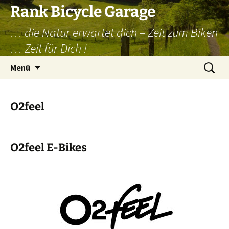
Zum
Rank Bicycle Garage
Inhalt
… die Natur erwartet dich – Zeit zum Biken
springen
… Zeit für Dich !
Suchen
Menü
nach:
O2feel
O2feel E-Bikes